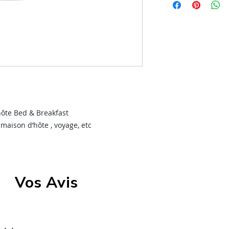
Livraison gratuit
Pour pouvoir bénéficie
métropolitaine
être inutilisé et dans
Délai de livraiso
Les
coûts
d'
expéditio
Suivi de colis en 
Livraison en poin
dans un point de
plus facilement
hôte Bed & Breakfast
, maison d’hôte , voyage, etc
Vos Avis