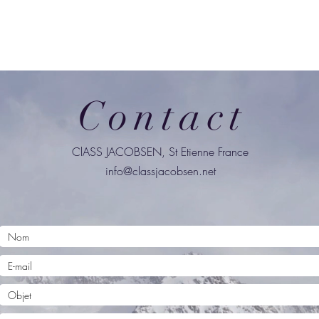
Contact
ClASS JACOBSEN, St Etienne France
info@classjacobsen.net