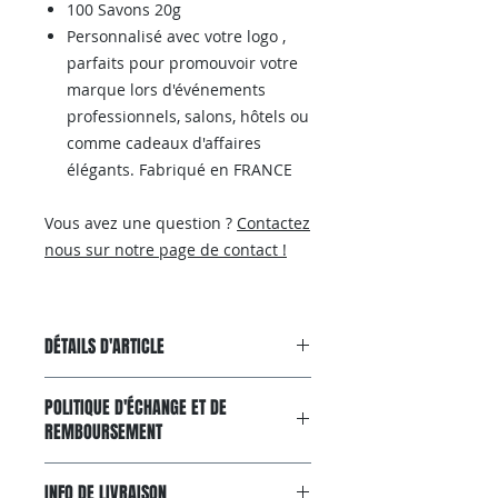
100 Savons 20g
Personnalisé avec votre logo ,
parfaits pour promouvoir votre
marque lors d'événements
professionnels, salons, hôtels ou
comme cadeaux d'affaires
élégants. Fabriqué en FRANCE
Vous avez une question ?
Contactez
nous sur notre page de contact !
DÉTAILS D'ARTICLE
Surprenez agréablement vos
POLITIQUE D'ÉCHANGE ET DE
clients avec cet kit de qualité :
REMBOURSEMENT
Idéal pour hôtels, gîtes et
maisons d'hôtes
Garantie Satisfait ou Remboursé
Emballage du savon en papier
INFO DE LIVRAISON
Si le produit ne répond pas à