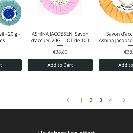
w
Quick View
Quick
l - 20 g -
ASHINA JACOBSEN, Savon
Savon d'accu
sés
d'accueil 20G - LOT de 100
Ashina Jacobse
Price
Pric
€38.80
€38
t
Add to Cart
Add to
1
2
3
4