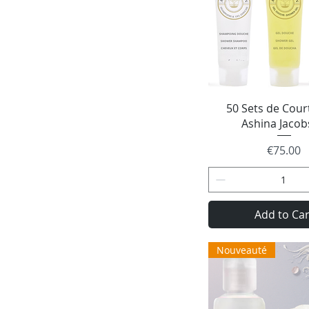
Quick Vie
50 Sets de Court
Ashina Jaco
Price
€75.00
Add to Car
Nouveauté