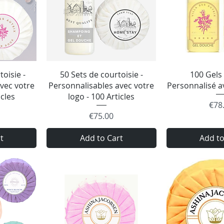
w
Quick View
Quick
toisie -
50 Sets de courtoisie -
100 Gels
vec votre
Personnalisables avec votre
Personnalisé a
icles
logo - 100 Articles
Pric
€78
Price
€75.00
t
Add to Cart
Add to