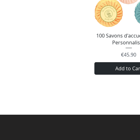
Quick Vie
100 Savons d'accuei
Personnali
Price
€45.90
Add to Car