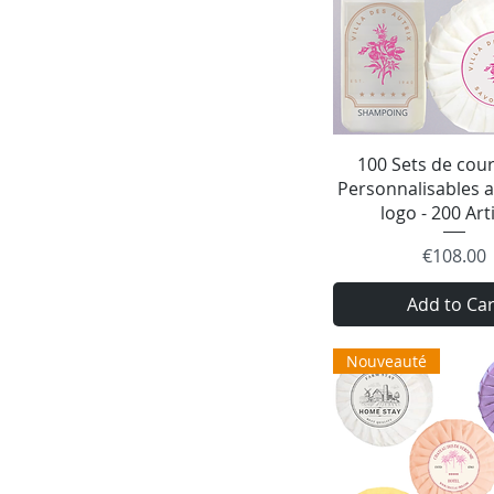
Quick Vie
100 Sets de cour
Personnalisables a
logo - 200 Art
Price
€108.00
Add to Car
Nouveauté