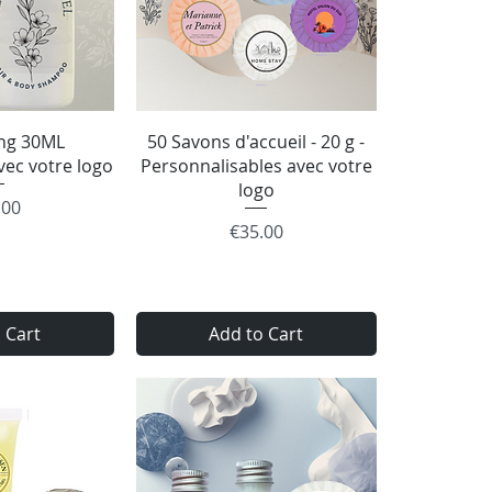
 View
Quick View
ng 30ML
50 Savons d'accueil - 20 g -
vec votre logo
Personnalisables avec votre
logo
e
.00
Price
€35.00
 Cart
Add to Cart