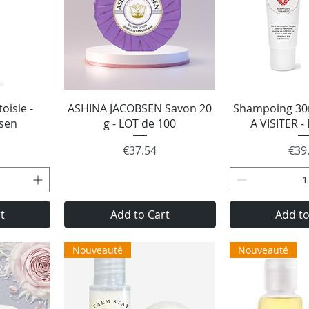
w
Quick View
Quick
oisie -
ASHINA JACOBSEN Savon 20
Shampoing 30m
bsen
g - LOT de 100
A VISITER -
Price
Pric
€37.54
€39
t
Add to Cart
Add to
Nouveauté
Nouveauté