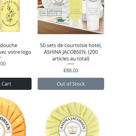
 View
Quick View
 douche
50 sets de courtoisie hotel,
vec votre logo
ASHINA JACOBSEN. (200
articles au total)
e
.00
Price
€88.00
 Cart
Out of Stock