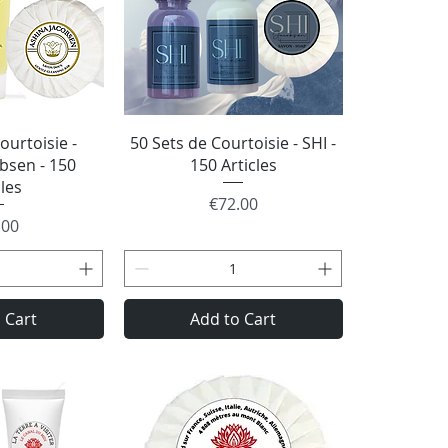
 View
Quick View
ourtoisie -
50 Sets de Courtoisie - SHI -
bsen - 150
150 Articles
cles
Price
€72.00
e
.00
 Cart
Add to Cart