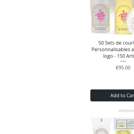
Quick Vie
50 Sets de court
Personnalisables a
logo - 150 Art
Price
€95.00
Add to Car