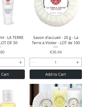
 View
Quick View
l - LA TERRE
Savon d'accueil - 20 g - La
 LOT DE 50
Terre à Visiter - LOT de 100
e
Price
.80
€36.94
 Cart
Add to Cart