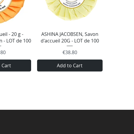
 View
Quick View
eil - 20 g -
ASHINA JACOBSEN, Savon
n - LOT de 100
d'accueil 20G - LOT de 100
e
Price
.80
€38.80
 Cart
Add to Cart