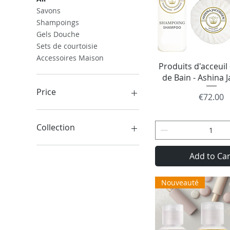
Savons
Shampoings
Gels Douche
Sets de courtoisie
Accessoires Maison
Quick Vie
Produits d'acceuil -
de Bain - Ashina 
Price
Price
€72.00
€0
€195
Collection
Ashina Jacobsen
Add to Car
SHI Jacobsen
La Belle Bénite
Nouveauté
La terre à visiter
MYA