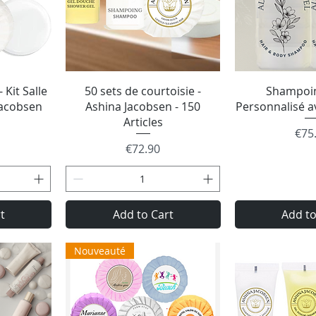
w
Quick View
Quick
 Kit Salle
50 sets de courtoisie -
Shampoi
Jacobsen
Ashina Jacobsen - 150
Personnalisé a
Articles
Pric
€75
Price
€72.90
t
Add to Cart
Add to
Nouveauté