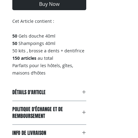
Buy Now
Cet Article contient :
50
Gels douche 40ml
50
Shampoings 40ml
50 kits , brosse a dents + dentifrice
150 articles
au total
Parfaits pour les hôtels, gîtes,
maisons d’hôtes
DÉTAILS D'ARTICLE
Ensemble comprenant 50 gels
POLITIQUE D'ÉCHANGE ET DE
douche, 50 shampoings et 50 kits
REMBOURSEMENT
dentaires pour un total de 150
article
Garantie Satisfait ou Remboursé
Solution complète d'accueil: Kit
INFO DE LIVRAISON
Si, pour n'importe quelle raison, le
ASHINA JACOBSEN offrant tous les