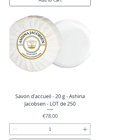
Add to Cart
Savon d'accueil - 20 g - Ashina
Jacobsen - LOT de 250
Price
€78.00