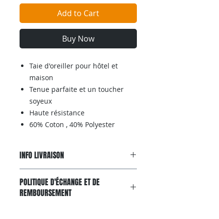
Add to Cart
Buy Now
Taie d'oreiller pour hôtel et
maison
Tenue parfaite et un toucher
soyeux
Haute résistance
60% Coton , 40% Polyester
INFO LIVRAISON
Livraison gratuite avec
POLITIQUE D'ÉCHANGE ET DE
colissimo, partout en France
REMBOURSEMENT
metropolitaine entre 4 à 7 jours.
Vous pouvez aussi suivre vos colis
Effective durant les 15 jours
directement sur le site: