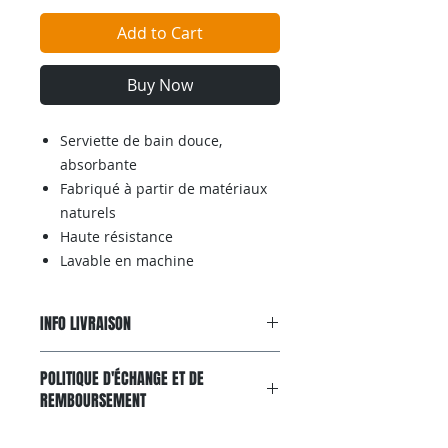
Add to Cart
Buy Now
Serviette de bain douce,
absorbante
Fabriqué à partir de matériaux
naturels
Haute résistance
Lavable en machine
INFO LIVRAISON
Livraison gratuite avec
POLITIQUE D'ÉCHANGE ET DE
colissimo, partout en France
REMBOURSEMENT
metropolitaine entre 4 à 7 jours.
Vous pouvez aussi suivre vos colis
Effective durant les 15 jours
directement sur le site: