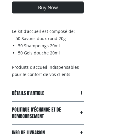
Buy Now
Le kit d'accueil est composé de:
50 Savons doux rond 20g
50 Shampoings 20ml
50 Gels douche 20ml
Produits d'accueil indispensables
pour le confort de vos clients
DÉTAILS D'ARTICLE
KIT D'ACCUEIL SALLE DE BAIN POUR
POLITIQUE D'ÉCHANGE ET DE
HOTELS , AIRBNB ET CHAMBRES
REMBOURSEMENT
D’HÔTES Une caisse de 150 articles
au total
Garantie Satisfait ou Remboursé
INFO DE LIVRAISON
Si, pour n'importe quelle raison, le