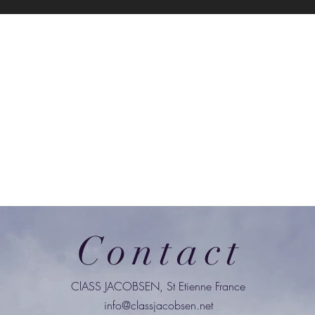
Contact
ClASS JACOBSEN, St Etienne France
info@classjacobsen.net