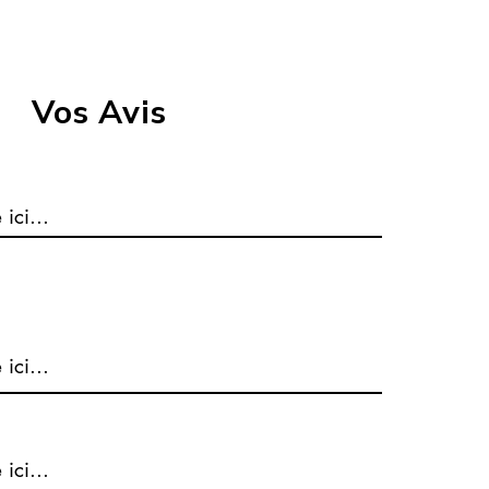
Pour pouvoir bénéfic
envois
être inutilisé et da
LIVRAISON EN POINT
reçu. Il doit être é
rater votre colis ? f
d’origine.
retrait pour pouvoir
Vos Avis
Les
coûts
d'
expéditio