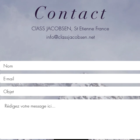
Contact
ClASS JACOBSEN, St Etienne France
info@classjacobsen.net