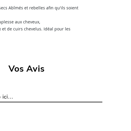
LIVRAISON EN POINT
rater votre colis ? f
secs Abîmés et rebelles afin qu'ils soient
retrait pour pouvoir
uplesse aux cheveux,
et de cuirs chevelus. Idéal pour les
Vos Avis