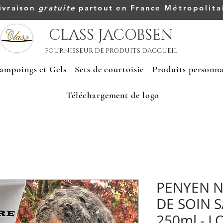
ivraison
gratuite
partout en France
Métropolita
CLASS JACOBSEN
FOURNISSEUR DE PRODUITS D'ACCUEIL
ampoings et Gels
Sets de courtoisie
Produits personna
Téléchargement de logo
PENYEN N
DE SOIN 
250ml - L