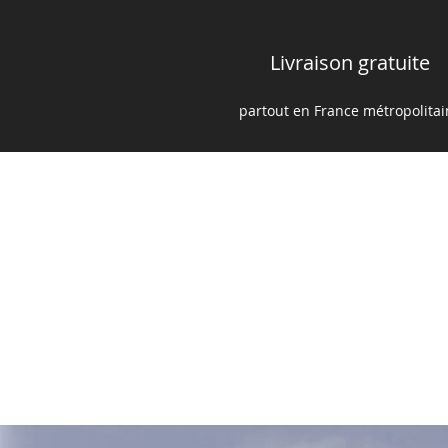
Livraison gratuite
partout en France m
é
tropolita