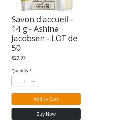
Savon d'accueil -
14 g - Ashina
Jacobsen - LOT de
50
Price
€29.97
Quantity
*
Add to Cart
Buy Now