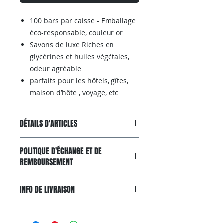
100 bars par caisse - Emballage
éco-responsable, couleur or
Savons de luxe Riches en
glycérines et huiles végétales,
odeur agréable
parfaits pour les hôtels, gîtes,
maison d’hôte , voyage, etc
DÉTAILS D'ARTICLES
Acheter aussi sur AMAZON
POLITIQUE D'ÉCHANGE ET DE
REMBOURSEMENT
Garantie Satisfait ou Remboursé
INFO DE LIVRAISON
Si, pour n'importe quelle raison, le
produit ne convient pas à
Livraison gratuit avec colissimo.
vos attentes, vous pouvez nous le
Livraison gratuite via Colissimo
renvoyer dans un délai de 20 jours.