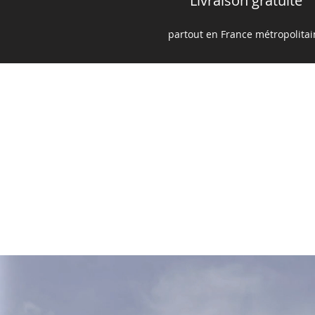
Livraison gratuite
partout en France m
é
tropolita