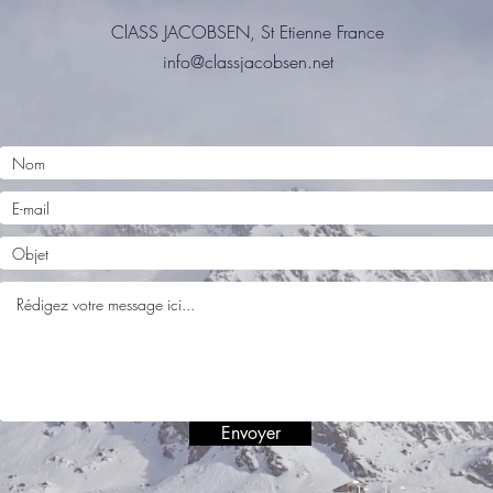
ClASS JACOBSEN, St Etienne France
info@classjacobsen.net
Envoyer