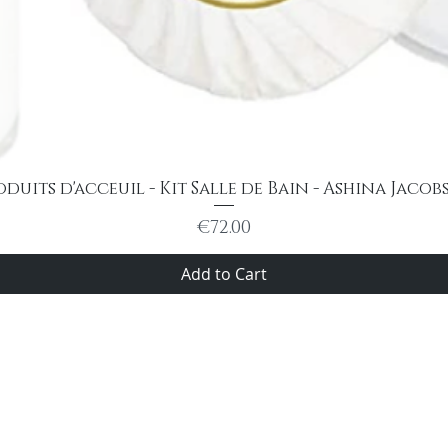
oduits d'acceuil - Kit Salle de Bain - Ashina Jacob
Quick View
Price
€72.00
Add to Cart